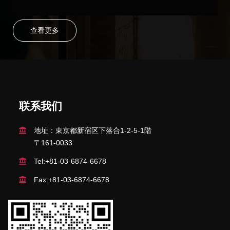
点。 先考试后报名 没有N2或EJU日语成绩的同学也可先考
试，合格后，等成绩出来再补交。 考试科目4选二 手部素
描/静物素描/面试/小论文。四个中选择自己擅长的项目去考
查看更多
试。非常灵活。 自…
联系我们
地址：東京都新宿区下落合1-2-5-1階
〒161-0033
Tel:+81-03-6874-6678
Fax:+81-03-6874-6678