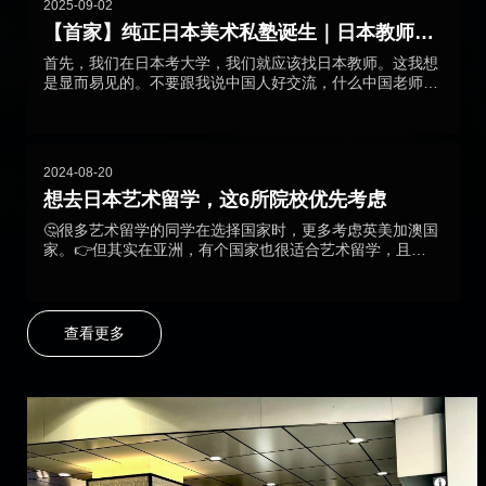
2025-09-02
【首家】纯正日本美术私塾诞生｜日本教师｜
按月付费
首先，我们在日本考大学，我们就应该找日本教师。这我想
是显而易见的。不要跟我说中国人好交流，什么中国老师懂
留学这一套什么的。就是在中国考高考，找个非洲兄弟辅导
你数学，好像也有点不成样子了。所以我们所有的素描色彩
教师团队全员日本教师。当然，如果你点进我们的小红书，
你可以看到，那个定义了日式素描的男人
2024-08-20
@senzaki_ryousuke 终于来了！天神下凡，就是…
想去日本艺术留学，这6所院校优先考虑
🤔很多艺术留学的同学在选择国家时，更多考虑英美加澳国
家。👉但其实在亚洲，有个国家也很适合艺术留学，且性
价比很高！！那就是日本！-想去日本艺术留学该怎么选？
是选择武藏野艺术大学❓还是多摩美术大学❓专业是服装设
计❓动漫设计❓雕塑❓还是影视专业❓-💟今天，老师就给大家
盘点6家艺术留学知名院校🎨武藏野艺术大学更注重学生的
查看更多
学术性，追求自由、创新🌀的思想✅…