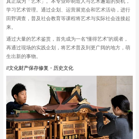
无论是多么优秀的作品，都必须是要与观者相遇后，才能
真正成为「艺术」。本专业即制造人与艺术邂逅的契机，
学习艺术管理。通过企划、运营展览会和艺术活动，进行
田野调查，普及社会教育等课程将艺术与实际社会连接起
来。
通过大量的艺术鉴赏，首先成为一名“懂得艺术”的观者，
再通过现场的实践企划，将艺术普及到更广阔的地方，萌
生出新的事物。
/
/文化财产保存修复・历史文化