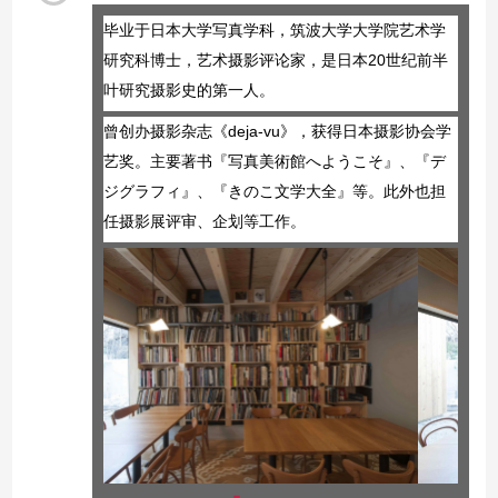
毕业于日本大学写真学科，筑波大学大学院艺术学
研究科博士，艺术摄影评论家，是日本20世纪前半
叶研究摄影史的第一人。
曾创办摄影杂志《deja-vu》，获得日本摄影协会学
艺奖。主要著书『写真美術館へようこそ』、『デ
ジグラフィ』、『きのこ文学大全』等。此外也担
任摄影展评审、企划等工作。