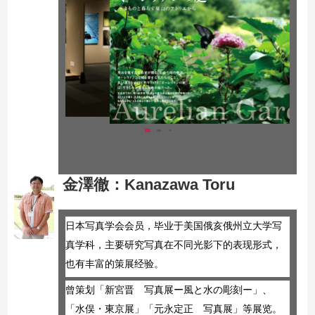
金澤徹
：
Kanazawa Toru
日本写真学会会员，毕业于美国俄亥俄州立大学写
真学科，主要研究写真在不同光影下的表现形式，
也有丰富的策展经验。
曾策划「新宮晋　写真展ー風と水の彫刻ー」、
「水俣・東京展」「元永定正　写真展」等展览。